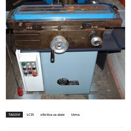
TAGOVI
LC35
oštrilica za alate
Utma