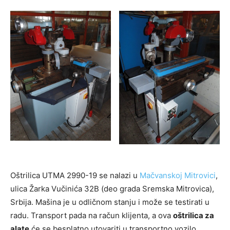
Oštrilica UTMA 2990-19 se nalazi u
Mačvanskoj Mitrovici
,
ulica Žarka Vučinića 32B (deo grada Sremska Mitrovica),
Srbija. Mašina je u odličnom stanju i može se testirati u
radu. Transport pada na račun klijenta, a ova
oštrilica za
alate
će se besplatno utovariti u transportno vozilo