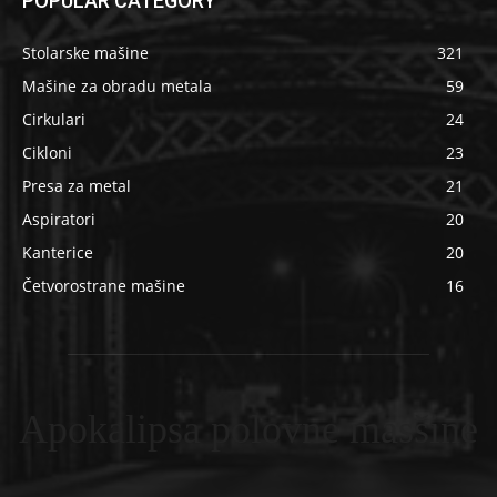
POPULAR CATEGORY
Stolarske mašine
321
Mašine za obradu metala
59
Cirkulari
24
Cikloni
23
Presa za metal
21
Aspiratori
20
Kanterice
20
Četvorostrane mašine
16
Apokalipsa polovne masšine