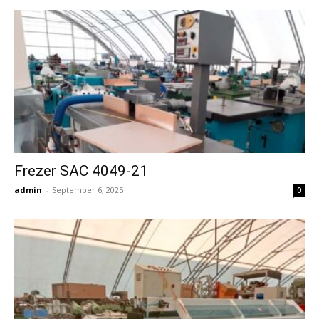
Frezer SAC 4049-21
admin
-
September 6, 2025
0