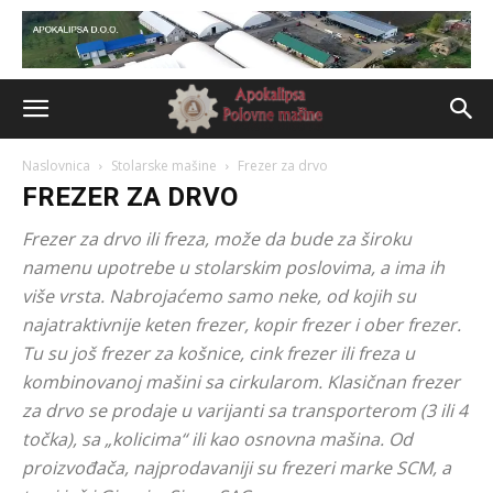
Naslovnica
Stolarske mašine
Frezer za drvo
FREZER ZA DRVO
Frezer za drvo ili freza, može da bude za široku
namenu upotrebe u stolarskim poslovima, a ima ih
više vrsta. Nabrojaćemo samo neke, od kojih su
najatraktivnije keten frezer, kopir frezer i ober frezer.
Tu su još frezer za košnice, cink frezer ili freza u
kombinovanoj mašini sa cirkularom. Klasičnan frezer
za drvo se prodaje u varijanti sa transporterom (3 ili 4
točka), sa „kolicima“ ili kao osnovna mašina. Od
proizvođača, najprodavaniji su frezeri marke SCM, a