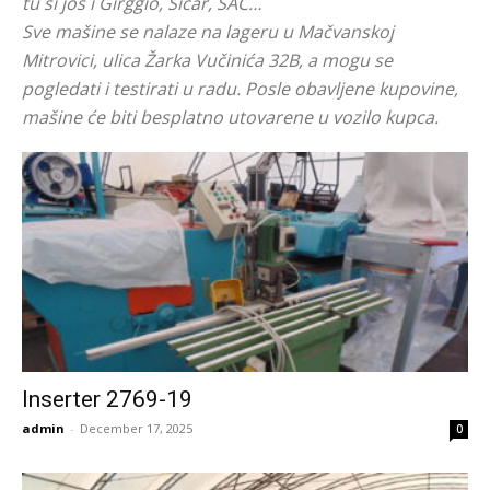
tu si još i Girggio, Sicar, SAC…
Sve mašine se nalaze na lageru u Mačvanskoj
Mitrovici, ulica Žarka Vučinića 32B, a mogu se
pogledati i testirati u radu. Posle obavljene kupovine,
mašine će biti besplatno utovarene u vozilo kupca.
Inserter 2769-19
admin
-
December 17, 2025
0