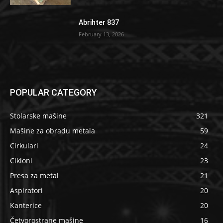
Abrihter 837
February 13, 2026
POPULAR CATEGORY
Stolarske mašine
321
Mašine za obradu metala
59
Cirkulari
24
Cikloni
23
Presa za metal
21
Aspiratori
20
Kanterice
20
Četvorostrane mašine
16