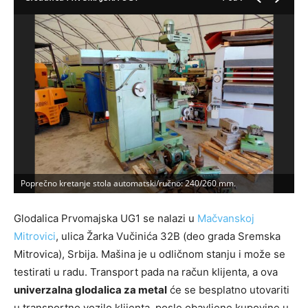
Poprečno kretanje stola automatski/ručno: 240/260 mm.
G
Glodalica Prvomajska UG1 se nalazi u
Mačvanskoj
Mitrovici
, ulica Žarka Vučinića 32B (deo grada Sremska
Mitrovica), Srbija. Mašina je u odličnom stanju i može se
testirati u radu. Transport pada na račun klijenta, a ova
univerzalna glodalica za metal
će se besplatno utovariti
u transportno vozilo klijenta, posle obavljene kupovine u