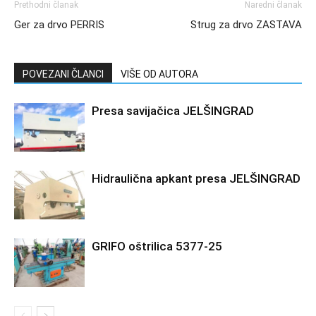
Prethodni članak
Naredni članak
Ger za drvo PERRIS
Strug za drvo ZASTAVA
POVEZANI ČLANCI
VIŠE OD AUTORA
Presa savijačica JELŠINGRAD
Hidraulična apkant presa JELŠINGRAD
GRIFO oštrilica 5377-25