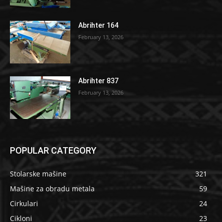
Abrihter 164
February 13, 2026
Abrihter 837
February 13, 2026
POPULAR CATEGORY
Stolarske mašine
321
Mašine za obradu metala
59
Cirkulari
24
Cikloni
23