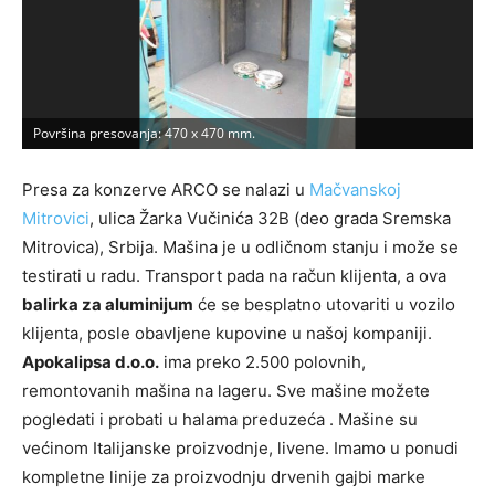
Površina presovanja: 470 x 470 mm.
B
Presa za konzerve ARCO se nalazi u
Mačvanskoj
Mitrovici
, ulica Žarka Vučinića 32B (deo grada Sremska
Mitrovica), Srbija. Mašina je u odličnom stanju i može se
testirati u radu. Transport pada na račun klijenta, a ova
balirka za aluminijum
će se besplatno utovariti u vozilo
klijenta, posle obavljene kupovine u našoj kompaniji.
Apokalipsa d.o.o.
ima preko 2.500 polovnih,
remontovanih mašina na lageru. Sve mašine možete
pogledati i probati u halama preduzeća . Mašine su
većinom Italijanske proizvodnje, livene. Imamo u ponudi
kompletne linije za proizvodnju drvenih gajbi marke