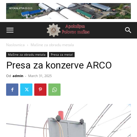
Naslovnica
Mašine za obradu metala
Mašine za obradu metala
Presa za metal
Presa za konzerve ARCO
Od
admin
-
March 31, 2025