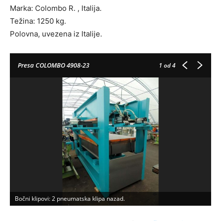
Marka: Colombo R. , Italija.
Težina: 1250 kg.
Polovna, uvezena iz Italije.
Presa COLOMBO 4908-23
1
od 4
Bočni klipovi: 2 pneumatska klipa nazad.
6