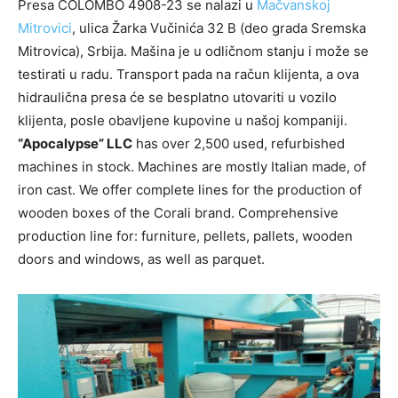
Presa COLOMBO 4908-23 se nalazi u
Mačvanskoj
Mitrovici
, ulica Žarka Vučinića 32 B (deo grada Sremska
Mitrovica), Srbija. Mašina je u odličnom stanju i može se
testirati u radu. Transport pada na račun klijenta, a ova
hidraulična presa će se besplatno utovariti u vozilo
klijenta, posle obavljene kupovine u našoj kompaniji.
“Apocalypse” LLC
has over 2,500 used, refurbished
machines in stock. Machines are mostly Italian made, of
iron cast. We offer complete lines for the production of
wooden boxes of the Corali brand. Comprehensive
production line for: furniture, pellets, pallets, wooden
doors and windows, as well as parquet.