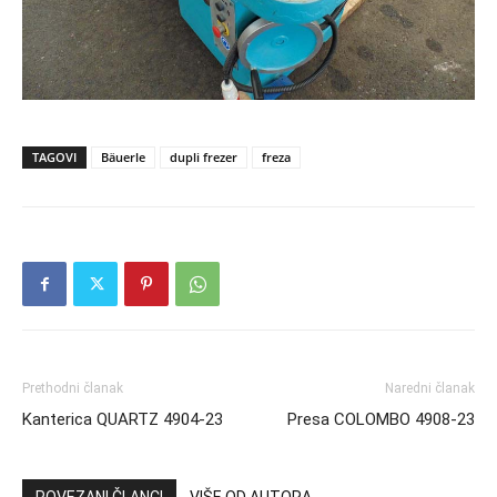
TAGOVI
Bäuerle
dupli frezer
freza
Prethodni članak
Naredni članak
Kanterica QUARTZ 4904-23
Presa COLOMBO 4908-23