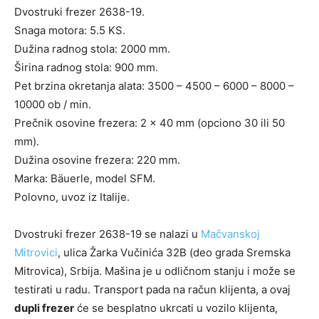
Dvostruki frezer 2638-19.
Snaga motora: 5.5 KS.
Dužina radnog stola: 2000 mm.
Širina radnog stola: 900 mm.
Pet brzina okretanja alata: 3500 – 4500 – 6000 – 8000 –
10000 ob / min.
Prečnik osovine frezera: 2 x 40 mm (opciono 30 ili 50
mm).
Dužina osovine frezera: 220 mm.
Marka: Bäuerle, model SFM.
Polovno, uvoz iz Italije.
Dvostruki frezer 2638-19 se nalazi u
Mačvanskoj
Mitrovici
, ulica Žarka Vučinića 32B (deo grada Sremska
Mitrovica), Srbija. Mašina je u odličnom stanju i može se
testirati u radu. Transport pada na račun klijenta, a ovaj
dupli frezer
će se besplatno ukrcati u vozilo klijenta,