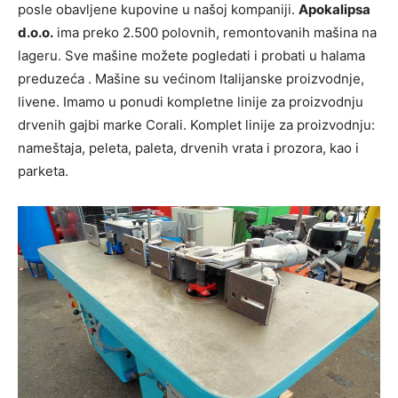
posle obavljene kupovine u našoj kompaniji.
Apokalipsa
d.o.o.
ima preko 2.500 polovnih, remontovanih mašina na
lageru. Sve mašine možete pogledati i probati u halama
preduzeća . Mašine su većinom Italijanske proizvodnje,
livene. Imamo u ponudi kompletne linije za proizvodnju
drvenih gajbi marke Corali. Komplet linije za proizvodnju:
nameštaja, peleta, paleta, drvenih vrata i prozora, kao i
parketa.