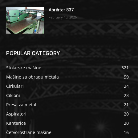
Abrihter 837
February 13, 2026
POPULAR CATEGORY
Stolarske mašine
321
Mašine za obradu metala
59
Cirkulari
24
Cikloni
23
Presa za metal
21
Aspiratori
20
Kanterice
20
Četvorostrane mašine
16