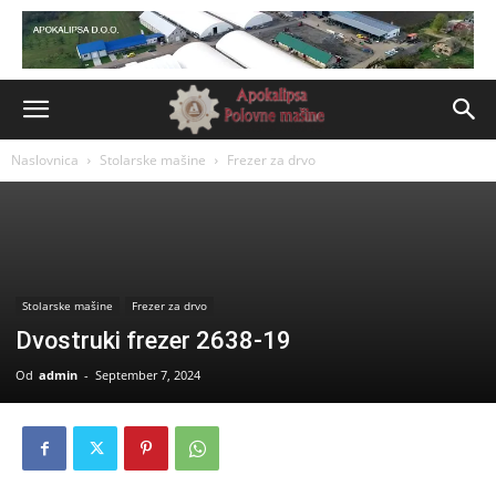
Naslovnica
Stolarske mašine
Frezer za drvo
Stolarske mašine
Frezer za drvo
Dvostruki frezer 2638-19
Od
admin
-
September 7, 2024