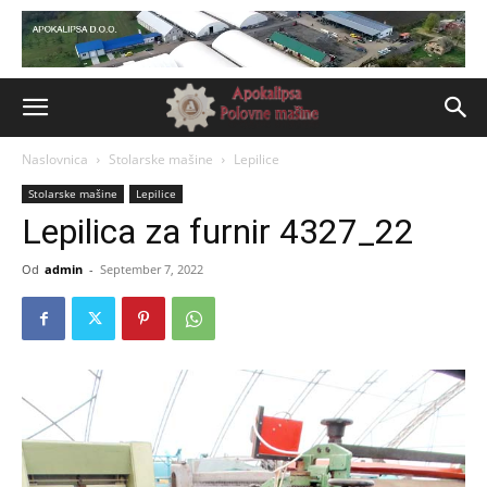
Naslovnica
Stolarske mašine
Lepilice
Stolarske mašine
Lepilice
Lepilica za furnir 4327_22
Od
admin
-
September 7, 2022