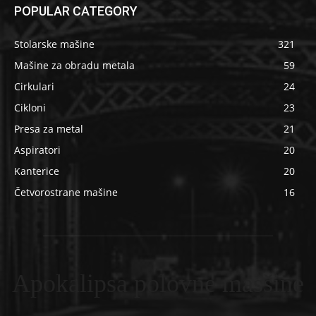
POPULAR CATEGORY
Stolarske mašine
321
Mašine za obradu metala
59
Cirkulari
24
Cikloni
23
Presa za metal
21
Aspiratori
20
Kanterice
20
Četvorostrane mašine
16
Apokalipsa polovne masšine