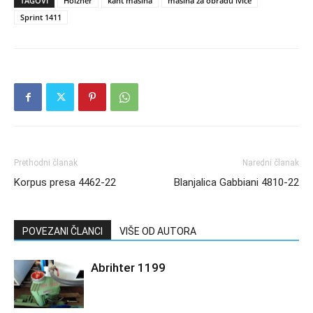
TAGOVI
Holzher
kant mašina
mašina za obradu ivice
Sprint 1411
Prethodni članak
Naredni članak
Korpus presa 4462-22
Blanjalica Gabbiani 4810-22
POVEZANI ČLANCI
VIŠE OD AUTORA
Abrihter 1199