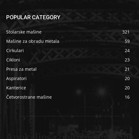
POPULAR CATEGORY
Stolarske mašine
321
Mašine za obradu metala
59
Cirkulari
24
Cikloni
23
Presa za metal
21
Aspiratori
20
Kanterice
20
Četvorostrane mašine
16
Apokalipsa polovne masšine