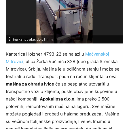
Širina kant trake: do 51 mm.
M
Kanterica Holzher 4793-22 se nalazi u
Mačvanskoj
Mitrovici
, ulica Žarka Vučinića 32B (deo grada Sremska
Mitrovica), Srbija. Mašina je u odličnom stanju i može se
testirati u radu. Transport pada na račun klijenta, a ova
mašina za obradu ivice
će se besplatno utovariti u
transportno vozilo klijenta, posle obavljene kupovine u
našoj kompaniji.
Apokalipsa d.o.o.
ima preko 2.500
polovnih, remontovanih mašina na lageru. Sve mašine
možete pogledati i probati u halama preduzeća . Mašine
su većinom Italijanske proizvodnje, livene. Imamo u
ponudi kompletne linije za proizvodnju drvenih gajbi