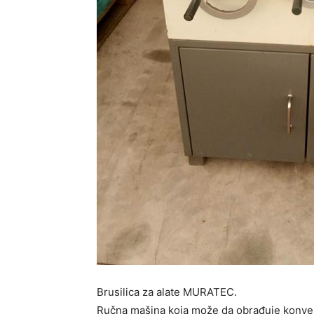
Brusilica za alate MURATEC.
Ručna mašina koja može da obrađuje konvek