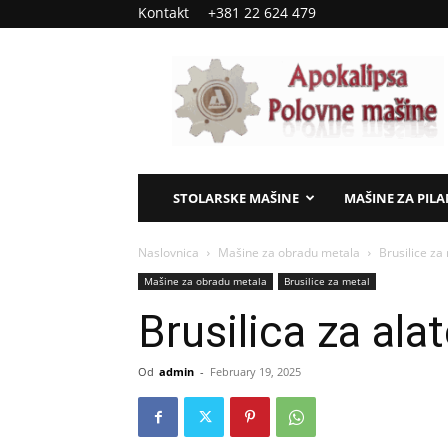
Kontakt
+381 22 624 479
Apokalipsa
–
polovne
mašine
STOLARSKE MAŠINE
MAŠINE ZA PIL
Naslovnica
Mašine za obradu metala
Brusilice za
Mašine za obradu metala
Brusilice za metal
Brusilica za a
Od
admin
-
February 19, 2025