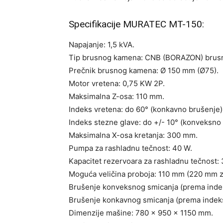
Specifikacije MURATEC MT-150:
Napajanje: 1,5 kVA.
Tip brusnog kamena: CNB (BORAZON) brusn
Prečnik brusnog kamena: Ø 150 mm (Ø75).
Motor vretena: 0,75 KW 2P.
Maksimalna Z-osa: 110 mm.
Indeks vretena: do 60° (konkavno brušenje)
Indeks stezne glave: do +/- 10° (konveksno 
Maksimalna X-osa kretanja: 300 mm.
Pumpa za rashladnu tečnost: 40 W.
Kapacitet rezervoara za rashladnu tečnost: 3
Moguća veličina proboja: 110 mm (220 mm 
Brušenje konveksnog smicanja (prema indeks
Brušenje konkavnog smicanja (prema indeksu
Dimenzije mašine: 780 x 950 x 1150 mm.