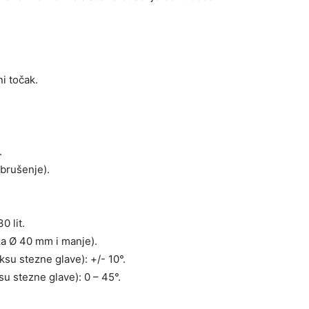
i točak.
.
brušenje).
0 lit.
za Ø 40 mm i manje).
u stezne glave): +/- 10°.
 stezne glave): 0 – 45°.