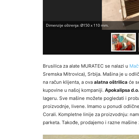
Dimenzije oštrenja: Ø150 x 110 mm.
Brusilica za alate MURATEC se nalazi u
Mačv
Sremska Mitrovica), Srbija. Mašina je u odli
na račun klijenta, a ova
alatna oštrilica
će s
kupovine u našoj kompaniji.
Apokalipsa d.o.
lageru. Sve mašine možete pogledati i prob
proizvodnje, livene. Imamo u ponudi odlične
Corali. Kompletne linije za proizvodnju: name
parketa. Takođe, prodajemo i razne mašine 