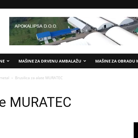
ANE
MAŠINE ZA DRVENU AMBALAŽU
MAŠINE ZA OBRADU 
 metal
Brusilica za alate MURATEC
late MURATEC