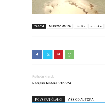
TAGOVI
MURATEC MT-150
oštrilica
stružnica
Prethodni članak
Radijalni testera 5327-24
POVEZANI ČLANCI
VIŠE OD AUTORA