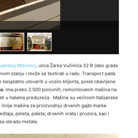
Snaga mot
anskoj Mitrovici
, ulica Žarka Vučinića 32 B (deo grada
čnom stanju i može se testirati u radu. Transport pada
e besplatno utovariti u vozilo klijenta, posle obavljene
o.
ima preko 2.500 polovnih, remontovanih mašina na
ati u halama preduzeća . Mašine su većinom Italijanske
 linije mašina za proizvodnju drvenih gajbi marke
štaja, peleta, paleta, drvenih vrata i prozora, kao i
za obradu metala.