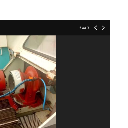
1
od 3