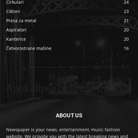
Cirkulari
24
Cikloni
23
Presa za metal
21
Aspiratori
20
Kanterice
20
Četvorostrane mašine
16
Apokalipsa polovne masšine
ABOUT US
Newspaper is your news, entertainment, music fashion
website. We provide you with the latest breaking news and