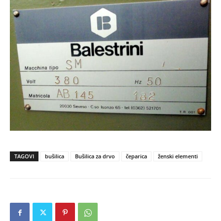
TAGOVI
bušilica
Bušilica za drvo
čeparica
ženski elementi