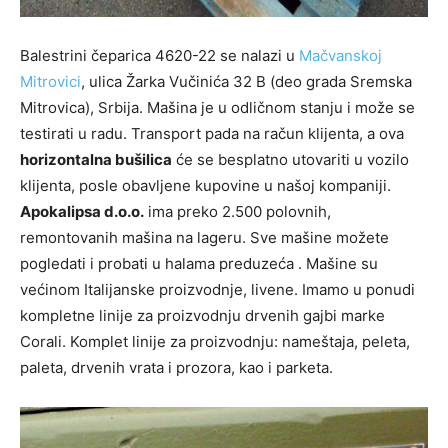
Balestrini čeparica 4620-22 se nalazi u
Mačvanskoj
Mitrovici
, ulica Žarka Vučinića 32 B (deo grada Sremska
Mitrovica), Srbija. Mašina je u odličnom stanju i može se
testirati u radu. Transport pada na račun klijenta, a ova
horizontalna bušilica
će se besplatno utovariti u vozilo
klijenta, posle obavljene kupovine u našoj kompaniji.
Apokalipsa d.o.o.
ima preko 2.500 polovnih,
remontovanih mašina na lageru. Sve mašine možete
pogledati i probati u halama preduzeća . Mašine su
većinom Italijanske proizvodnje, livene. Imamo u ponudi
kompletne linije za proizvodnju drvenih gajbi marke
Corali. Komplet linije za proizvodnju: nameštaja, peleta,
paleta, drvenih vrata i prozora, kao i parketa.