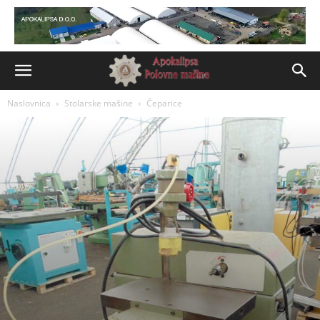
Naslovnica
Stolarske mašine
Čeparice