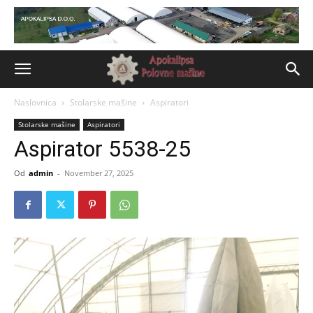
Naslovnica
Stolarske mašine
Aspiratori
Stolarske mašine
Aspiratori
Aspirator 5538-25
Od
admin
-
November 27, 2025