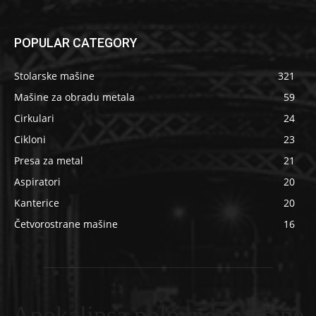
POPULAR CATEGORY
Stolarske mašine
321
Mašine za obradu metala
59
Cirkulari
24
Cikloni
23
Presa za metal
21
Aspiratori
20
Kanterice
20
Četvorostrane mašine
16
Apokalipsa polovne masšine