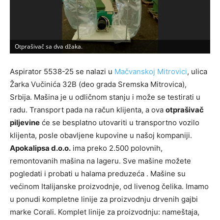
Otprašivač sa dva džaka.
S
Aspirator 5538-25 se nalazi u
Mačvanskoj Mitrovici
, ulica
Žarka Vučinića 32B (deo grada Sremska Mitrovica),
Srbija. Mašina je u odličnom stanju i može se testirati u
radu. Transport pada na račun klijenta, a ova
otprašivač
piljevine
će se besplatno utovariti u transportno vozilo
klijenta, posle obavljene kupovine u našoj kompaniji.
Apokalipsa d.o.o.
ima preko 2.500 polovnih,
remontovanih mašina na lageru. Sve mašine možete
pogledati i probati u halama preduzeća . Mašine su
većinom Italijanske proizvodnje, od livenog čelika. Imamo
u ponudi kompletne linije za proizvodnju drvenih gajbi
marke Corali. Komplet linije za proizvodnju: nameštaja,