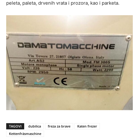
peleta, paleta, drvenih vrata i prozora, kao i parketa.
TAGOVI
dubilica
freza za brave
Katen frezer
Kettenfräsmaschine