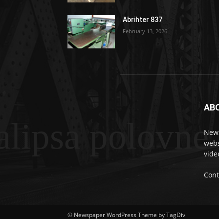
Abrihter 837
February 13, 2026
AB
lipsa polovne
News
webs
vide
Cont
© Newspaper WordPress Theme by TagDiv