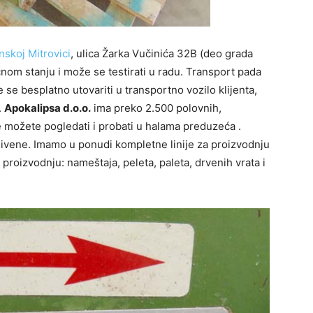
skoj Mitrovici
, ulica Žarka Vučinića 32B (deo grada
čnom stanju i može se testirati u radu. Transport pada
e se besplatno utovariti u transportno vozilo klijenta,
.
Apokalipsa d.o.o.
ima preko 2.500 polovnih,
možete pogledati i probati u halama preduzeća .
livene. Imamo u ponudi kompletne linije za proizvodnju
 proizvodnju: nameštaja, peleta, paleta, drvenih vrata i