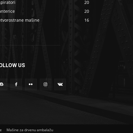
piratori
20
anterice
20
etvorostrane mašine
16
OLLOW US
ne
Mašine za drvenu ambalažu