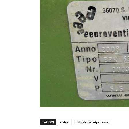
TAGOVI
ciklon
industrijski otprašivač