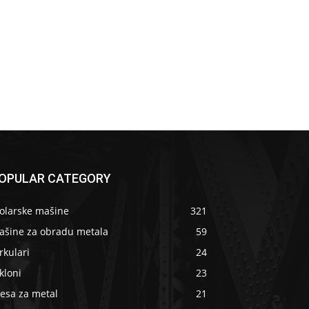
OPULAR CATEGORY
tolarske mašine
321
ašine za obradu metala
59
rkulari
24
kloni
23
esa za metal
21