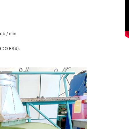
ob / min.
(RDO ES4).