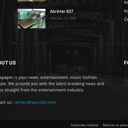
As
K
Abrihter 837
February 13, 2026
Č
OUT US
F
 masšine
paper is your news, entertainment, music fashion
ite. We provide you with the latest breaking news and
os straight from the entertainment industry.
act us:
contact@yoursite.com
Stolarske mašine
Mašine za pila