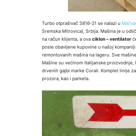
Turbo otprašivač 3816-21 se nalazi u
Mačvan
Sremska Mitrovica), Srbija. Mašina je u odli
na račun klijenta, a ova
ciklon – ventilator
ć
posle obavljene kupovine u našoj kompaniji
remontovanih mašina na lageru. Sve mašine 
Mašine su većinom Italijanske proizvodnje, 
drvenih gajbi marke Corali. Komplet linije za
prozora, kao i parketa.