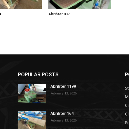
4
Abrihter 837
POPULAR POSTS
P
Abrihter 1199
S
February 13, 2026
M
Ci
Ci
Abrihter 164
February 13, 2026
Pr