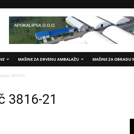
ANE
MAŠINE ZA DRVENU AMBALAŽU
MAŠINE ZA OBRADU 
rašivač 3816-21
ač 3816-21