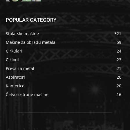
POPULAR CATEGORY
Stolarske mašine
321
Mašine za obradu metala
59
Cirkulari
24
Cikloni
23
Presa za metal
21
Aspiratori
20
Kanterice
20
Četvorostrane mašine
16