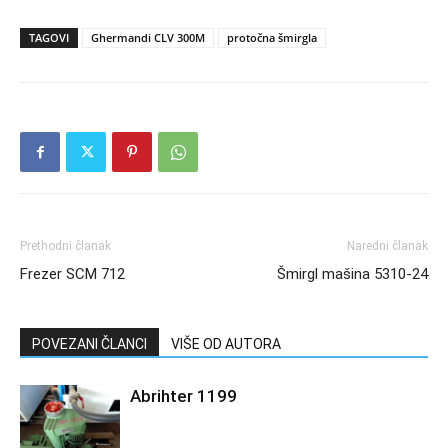
TAGOVI
Ghermandi CLV 300M
protočna šmirgla
Prethodni članak
Naredni članak
Frezer SCM 712
Šmirgl mašina 5310-24
POVEZANI ČLANCI
VIŠE OD AUTORA
Abrihter 1199