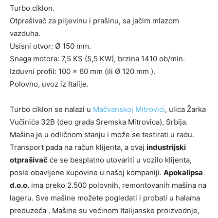
Turbo ciklon.
Otprašivač za piljevinu i prašinu, sa jačim mlazom
vazduha.
Usisni otvor: Ø 150 mm.
Snaga motora: 7,5 KS (5,5 KW), brzina 1410 ob/min.
Izduvni profil: 100 x 60 mm (ili Ø 120 mm ).
Polovno, uvoz iz Italije.
Turbo ciklon se nalazi u
Mačvanskoj Mitrovici
, ulica Žarka
Vučinića 32B (deo grada Sremska Mitrovica), Srbija.
Mašina je u odličnom stanju i može se testirati u radu.
Transport pada na račun klijenta, a ovaj
industrijski
otprašivač
će se besplatno utovariti u vozilo klijenta,
posle obavljene kupovine u našoj kompaniji.
Apokalipsa
d.o.o.
ima preko 2.500 polovnih, remontovanih mašina na
lageru. Sve mašine možete pogledati i probati u halama
preduzeća . Mašine su većinom Italijanske proizvodnje,