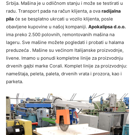
Srbija. Mašina je u odličnom stanju i može se testirati u
radu. Transport pada na račun klijenta, a ova
radijalna
pila
će se besplatno ukrcati u vozilo klijenta, posle
obavljene kupovine u našoj kompaniji.
Apokalipsa d.o.o.
ima preko 2.500 polovnih, remontovanih mašina na
lageru. Sve mašine možete pogledati i probati u halama
preduzeća . Mašine su većinom Italijanske proizvodnje,
livene. Imamo u ponudi kompletne linije za proizvodnju
drvenih gajbi marke Corali. Komplet linije za proizvodnju:
nameštaja, peleta, paleta, drvenih vrata i prozora, kao i
parketa.