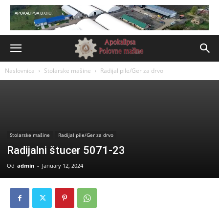
Naslovnica
Stolarske mašine
Radijal pile/Ger za drvo
Stolarske mašine
Radijal pile/Ger za drvo
Radijalni štucer 5071-23
Od
admin
-
January 12, 2024