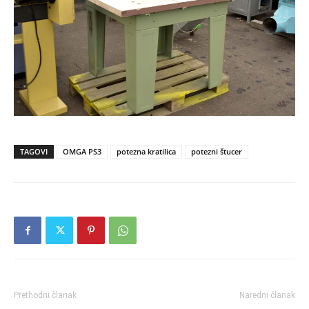
TAGOVI
OMGA PS3
potezna kratilica
potezni štucer
Prethodni članak
Naredni članak