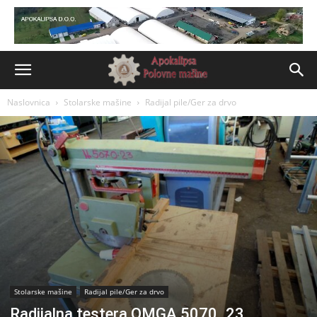
Naslovnica
Stolarske mašine
Radijal pile/Ger za drvo
Stolarske mašine
Radijal pile/Ger za drvo
Radijalna testera OMGA 5070_23