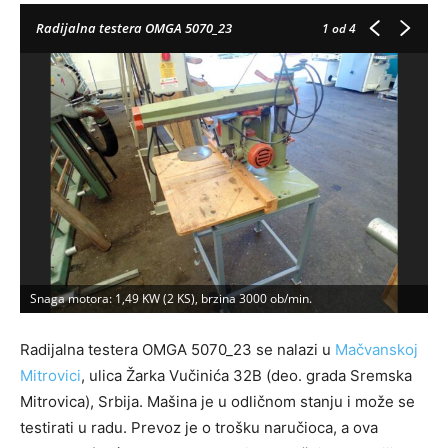
Radijalna testera OMGA 5070_23
1
od 4
Snaga motora: 1,49 KW (2 KS), brzina 3000 ob/min.
P
Radijalna testera OMGA 5070_23 se nalazi u
Mačvanskoj
Mitrovici
, ulica Žarka Vučinića 32B (deo. grada Sremska
Mitrovica), Srbija. Mašina je u odličnom stanju i može se
testirati u radu. Prevoz je o trošku naručioca, a ova