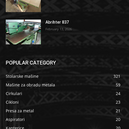
Abrihter 837
February 13, 2026
POPULAR CATEGORY
Stolarske mašine
321
Mašine za obradu metala
59
Cirkulari
24
Cikloni
23
Presa za metal
21
Aspiratori
20
Kanterice
20