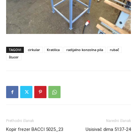
TAGOVI
cirkular
Kratilica
radijalno konzolna pila
rubač
štucer
Prethodni članak
Naredni članak
Kopir frezer BACCI 5025_23
Usisivač dima 5137-24