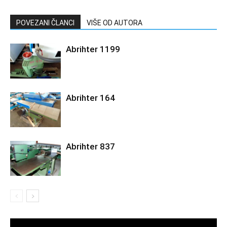
POVEZANI ČLANCI
VIŠE OD AUTORA
Abrihter 1199
Abrihter 164
Abrihter 837