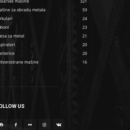
tolarske mašine
321
ašine za obradu metala
59
rkulari
24
kloni
23
esa za metal
21
piratori
20
anterice
20
etvorostrane mašine
16
OLLOW US