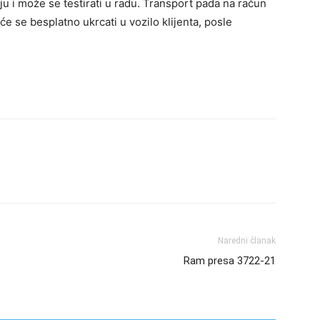
nju i može se testirati u radu. Transport pada na račun
 će se besplatno ukrcati u vozilo klijenta, posle
Naredni članak
Ram presa 3722-21