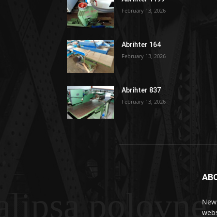
February 13, 2026
Abrihter 164
February 13, 2026
Abrihter 837
February 13, 2026
AB
lipsa polovne
News
webs