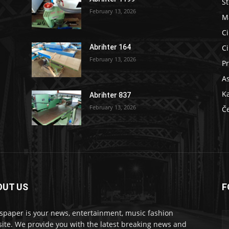
S
February 13, 2026
M
Ci
Ci
Abrihter 164
February 13, 2026
Pr
As
K
Abrihter 837
February 13, 2026
Č
OUT US
F
 masšine
paper is your news, entertainment, music fashion
ite. We provide you with the latest breaking news and