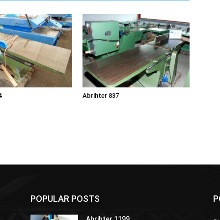
4
Abrihter 837
POPULAR POSTS
P
Abrihter 1199