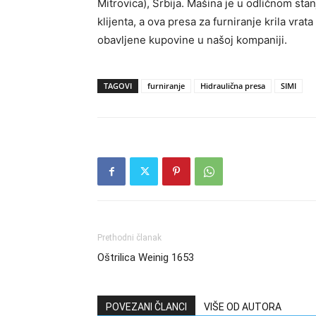
Mitrovica), Srbija. Mašina je u odličnom sta
klijenta, a ova presa za furniranje krila vrata
obavljene kupovine u našoj kompaniji.
TAGOVI
furniranje
Hidraulična presa
SIMI
Prethodni članak
Oštrilica Weinig 1653
POVEZANI ČLANCI
VIŠE OD AUTORA