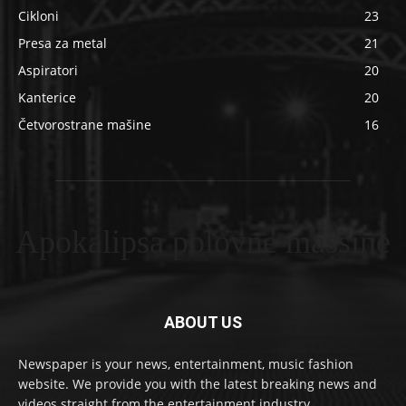
Cikloni
23
Presa za metal
21
Aspiratori
20
Kanterice
20
Četvorostrane mašine
16
Apokalipsa polovne masšine
ABOUT US
Newspaper is your news, entertainment, music fashion
website. We provide you with the latest breaking news and
videos straight from the entertainment industry.