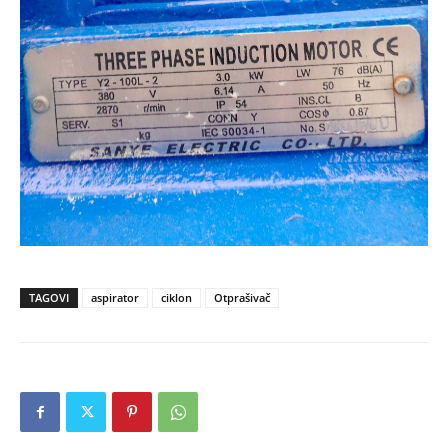
TAGOVI
aspirator
ciklon
Otprašivač