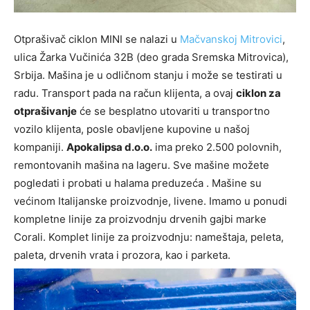
Otprašivač ciklon MINI se nalazi u
Mačvanskoj Mitrovici
,
ulica Žarka Vučinića 32B (deo grada Sremska Mitrovica),
Srbija. Mašina je u odličnom stanju i može se testirati u
radu. Transport pada na račun klijenta, a ovaj
ciklon za
otprašivanje
će se besplatno utovariti u transportno
vozilo klijenta, posle obavljene kupovine u našoj
kompaniji.
Apokalipsa d.o.o.
ima preko 2.500 polovnih,
remontovanih mašina na lageru. Sve mašine možete
pogledati i probati u halama preduzeća . Mašine su
većinom Italijanske proizvodnje, livene. Imamo u ponudi
kompletne linije za proizvodnju drvenih gajbi marke
Corali. Komplet linije za proizvodnju: nameštaja, peleta,
paleta, drvenih vrata i prozora, kao i parketa.