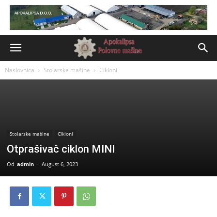
Naslovnica
Stolarske mašine
Cikloni
Stolarske mašine
Cikloni
Otprašivač ciklon MINI
Od
admin
-
August 6, 2023