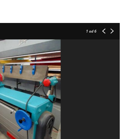
1
od 6