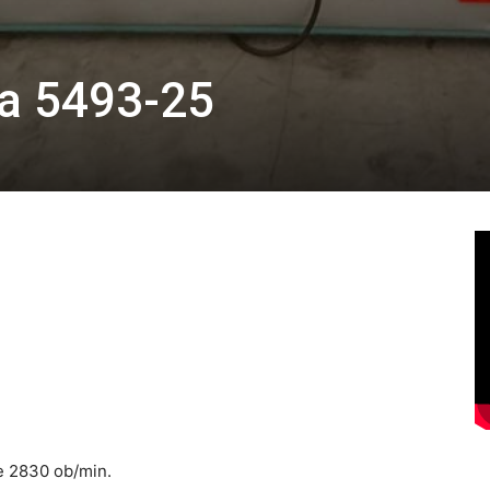
na 5493-25
je 2830 ob/min.