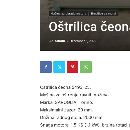
Mašine za obradu metala
Brusilice za metal
Oštrilica čeo
Od
admin
-
December 8, 2025
Oštrilica čeona 5493-25.
Mašina za oštrenje ravnih noževa.
Marka: SAROGLIA, Torino.
Maksimalni zazor: 20 mm.
Dužina radnog stola: 2000 mm.
Snaga motora: 1,5 KS (1,1 kW), brzina rotaci