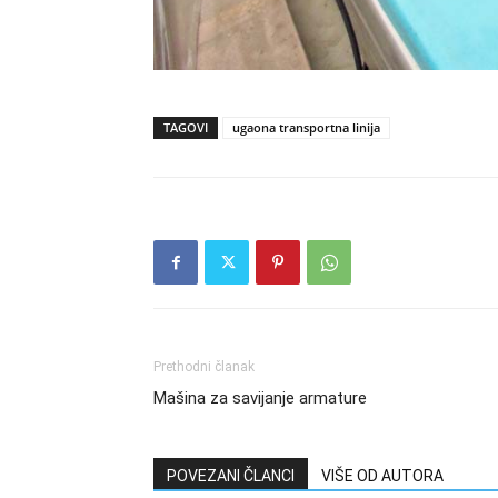
TAGOVI
ugaona transportna linija
Prethodni članak
Mašina za savijanje armature
POVEZANI ČLANCI
VIŠE OD AUTORA