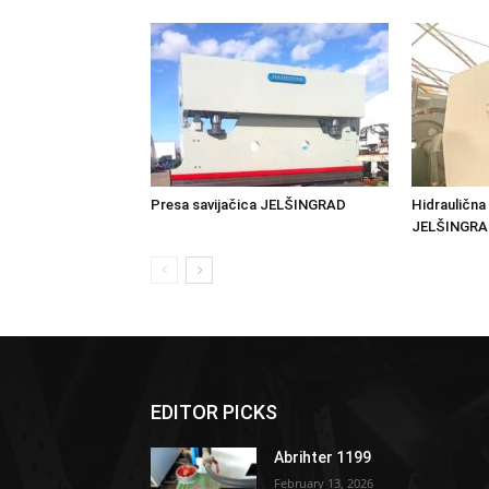
Presa savijačica JELŠINGRAD
Hidraulična
JELŠINGR
EDITOR PICKS
Abrihter 1199
February 13, 2026