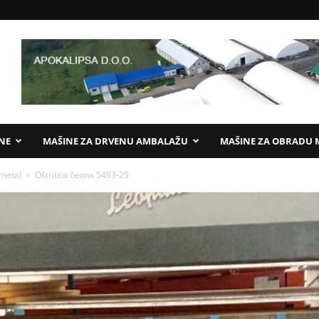
ANE
MAŠINE ZA DRVENU AMBALAŽU
MAŠINE ZA OBRADU 
 metal
Oštrilica čeona 5493-25