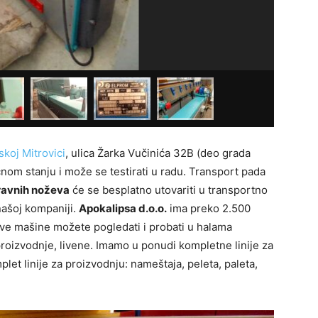
koj Mitrovici
, ulica Žarka Vučinića 32B (deo grada
čnom stanju i može se testirati u radu. Transport pada
ravnih noževa
će se besplatno utovariti u transportno
našoj kompaniji.
Apokalipsa d.o.o.
ima preko 2.500
ve mašine možete pogledati i probati u halama
roizvodnje, livene. Imamo u ponudi kompletne linije za
let linije za proizvodnju: nameštaja, peleta, paleta,