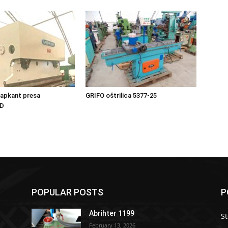
 apkant presa
GRIFO oštrilica 5377-25
AD
POPULAR POSTS
P
Abrihter 1199
S
February 13, 2026