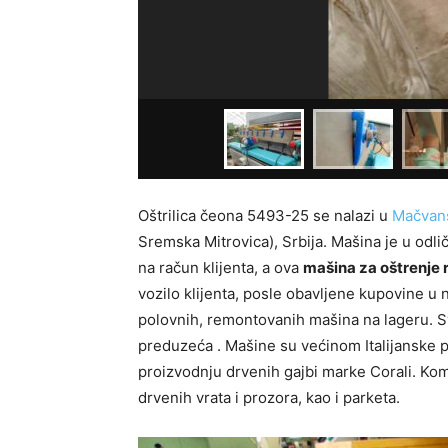
Oštrilica čeona 5493-25 se nalazi u
Mačvans
Sremska Mitrovica), Srbija. Mašina je u odli
na račun klijenta, a ova
mašina za oštrenje 
vozilo klijenta, posle obavljene kupovine u 
polovnih, remontovanih mašina na lageru. S
preduzeća . Mašine su većinom Italijanske p
proizvodnju drvenih gajbi marke Corali. Komp
drvenih vrata i prozora, kao i parketa.