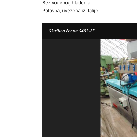
Bez vodenog hlađenja.
Polovna, uvezena iz Italije.
Oštrilica čeona 5493-25