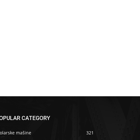
OPULAR CATEGORY
tolarske mašine
321