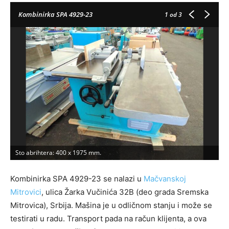
Kombinirka SPA 4929-23
1
od 3
Sto abrihtera: 400 x 1975 mm.
G
Kombinirka SPA 4929-23 se nalazi u
Mačvanskoj
Mitrovici
, ulica Žarka Vučinića 32B (deo grada Sremska
Mitrovica), Srbija. Mašina je u odličnom stanju i može se
testirati u radu. Transport pada na račun klijenta, a ova