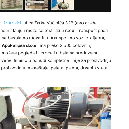
 Mitrovici
, ulica Žarka Vučinića 32B (deo grada
čnom stanju i može se testirati u radu. Transport pada
e se besplatno utovariti u transportno vozilo klijenta,
.
Apokalipsa d.o.o.
ima preko 2.500 polovnih,
možete pogledati i probati u halama preduzeća .
livene. Imamo u ponudi kompletne linije za proizvodnju
 proizvodnju: nameštaja, peleta, paleta, drvenih vrata i