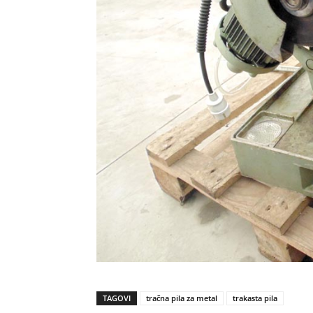
TAGOVI
tračna pila za metal
trakasta pila