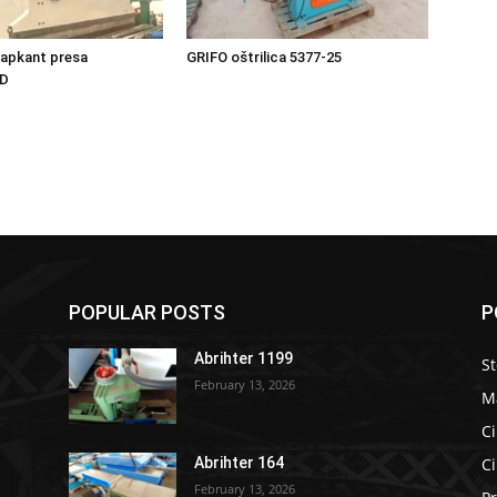
 apkant presa
GRIFO oštrilica 5377-25
AD
POPULAR POSTS
P
Abrihter 1199
S
February 13, 2026
M
Ci
Ci
Abrihter 164
February 13, 2026