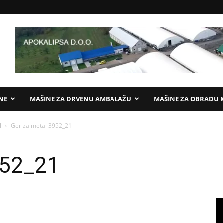
ANE
MAŠINE ZA DRVENU AMBALAŽU
MAŠINE ZA OBRADU 
l
Ger za metal 3952_21
952_21