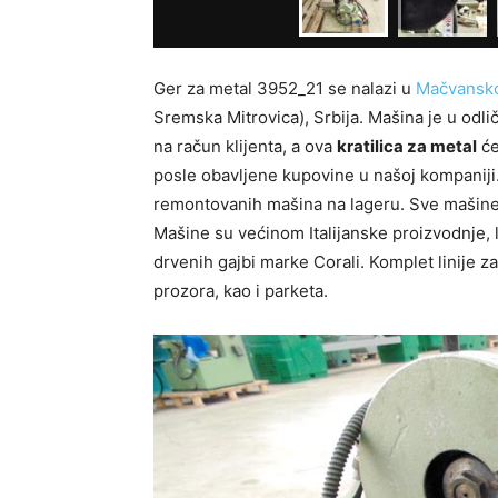
Ger za metal 3952_21 se nalazi u
Mačvanskoj
Sremska Mitrovica), Srbija. Mašina je u odli
na račun klijenta, a ova
kratilica za metal
ć
posle obavljene kupovine u našoj kompaniji
remontovanih mašina na lageru. Sve mašine 
Mašine su većinom Italijanske proizvodnje, 
drvenih gajbi marke Corali. Komplet linije za
prozora, kao i parketa.