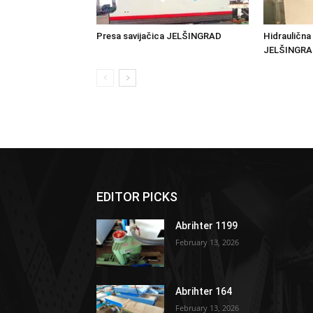
Presa savijačica JELŠINGRAD
Hidraulična
JELŠINGR
EDITOR PICKS
Abrihter 1199
February 13, 2026
Abrihter 164
February 13, 2026