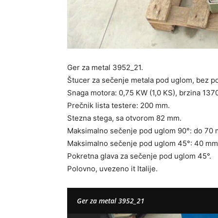
Ger za metal 3952_21.
Štucer za sečenje metala pod uglom, bez po
Snaga motora: 0,75 KW (1,0 KS), brzina 1370
Prečnik lista testere: 200 mm.
Stezna stega, sa otvorom 82 mm.
Maksimalno sečenje pod uglom 90°: do 70
Maksimalno sečenje pod uglom 45°: 40 mm
Pokretna glava za sečenje pod uglom 45°.
Polovno, uvezeno it Italije.
Ger za metal 3952_21