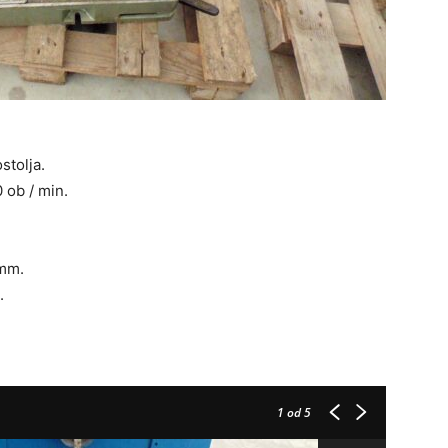
stolja.
 ob / min.
 mm.
.
1
od 5