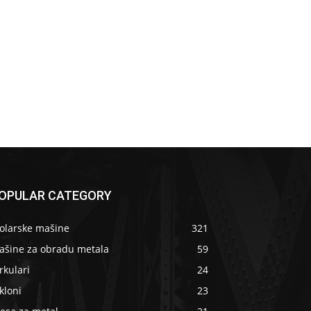
OPULAR CATEGORY
tolarske mašine
321
ašine za obradu metala
59
rkulari
24
kloni
23