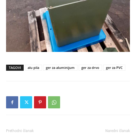
TAGOVI
alu pila
ger za aluminijum
ger za drvo
ger za PVC
Prethodni članak
Naredni članak