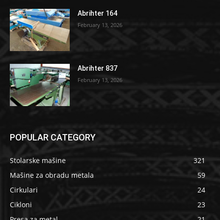
Abrihter 164
February 13, 2026
Abrihter 837
February 13, 2026
POPULAR CATEGORY
Stolarske mašine
321
Mašine za obradu metala
59
Cirkulari
24
Cikloni
23
Presa za metal
21