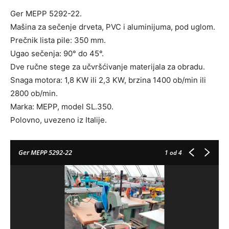
Ger MEPP 5292-22.
Mašina za sečenje drveta, PVC i aluminijuma, pod uglom.
Prečnik lista pile: 350 mm.
Ugao sečenja: 90° do 45°.
Dve ručne stege za učvršćivanje materijala za obradu.
Snaga motora: 1,8 KW ili 2,3 KW, brzina 1400 ob/min ili
2800 ob/min.
Marka: MEPP, model SL.350.
Polovno, uvezeno iz Italije.
Ger MEPP 5292-22
1
od 4