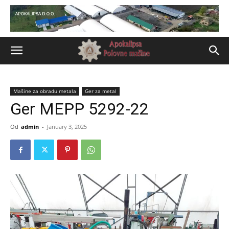
Mašine za obradu metala
Ger za metal
Ger MEPP 5292-22
Od
admin
-
January 3, 2025