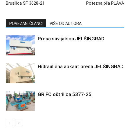
Brusilica SF 3628-21
Potezna pila PLAVA
POVEZANI ČLANCI
VIŠE OD AUTORA
Presa savijačica JELŠINGRAD
Hidraulična apkant presa JELŠINGRAD
GRIFO oštrilica 5377-25