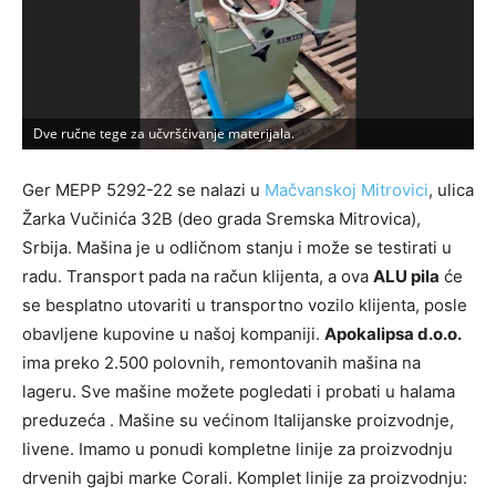
Dve ručne tege za učvršćivanje materijala.
P
Ger MEPP 5292-22 se nalazi u
Mačvanskoj Mitrovici
, ulica
Žarka Vučinića 32B (deo grada Sremska Mitrovica),
Srbija. Mašina je u odličnom stanju i može se testirati u
radu. Transport pada na račun klijenta, a ova
ALU pila
će
se besplatno utovariti u transportno vozilo klijenta, posle
obavljene kupovine u našoj kompaniji.
Apokalipsa d.o.o.
ima preko 2.500 polovnih, remontovanih mašina na
lageru. Sve mašine možete pogledati i probati u halama
preduzeća . Mašine su većinom Italijanske proizvodnje,
livene. Imamo u ponudi kompletne linije za proizvodnju
drvenih gajbi marke Corali. Komplet linije za proizvodnju: