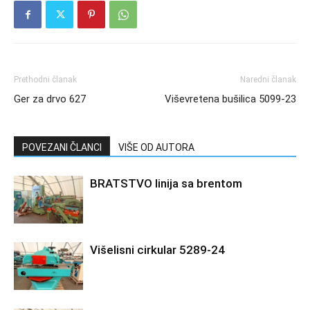
Prethodni članak
Naredni članak
Ger za drvo 627
Viševretena bušilica 5099-23
POVEZANI ČLANCI
VIŠE OD AUTORA
BRATSTVO linija sa brentom
Višelisni cirkular 5289-24