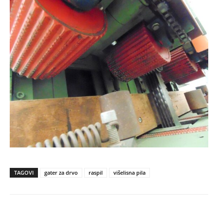
TAGOVI
gater za drvo
raspil
višelisna pila