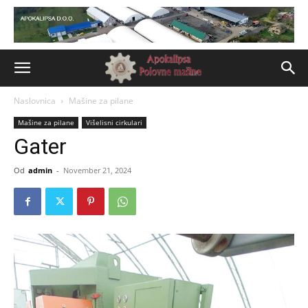
Naslovnica
Mašine za pilane
Mašine za pilane
Višelisni cirkulari
Gater
Od
admin
-
November 21, 2024