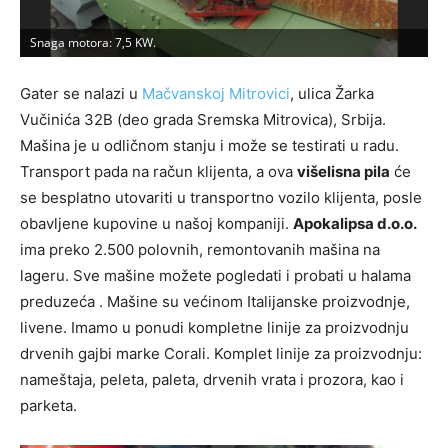
Snaga motora: 7,5 KW.
R
Gater se nalazi u
Mačvanskoj Mitrovici
, ulica Žarka
Vučinića 32B (deo grada Sremska Mitrovica), Srbija.
Mašina je u odličnom stanju i može se testirati u radu.
Transport pada na račun klijenta, a ova
višelisna pila
će
se besplatno utovariti u transportno vozilo klijenta, posle
obavljene kupovine u našoj kompaniji.
Apokalipsa d.o.o.
ima preko 2.500 polovnih, remontovanih mašina na
lageru. Sve mašine možete pogledati i probati u halama
preduzeća . Mašine su većinom Italijanske proizvodnje,
livene. Imamo u ponudi kompletne linije za proizvodnju
drvenih gajbi marke Corali. Komplet linije za proizvodnju:
nameštaja, peleta, paleta, drvenih vrata i prozora, kao i
parketa.