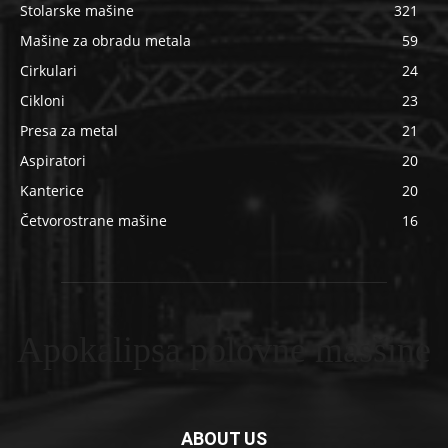
Stolarske mašine
321
Mašine za obradu metala
59
Cirkulari
24
Cikloni
23
Presa za metal
21
Aspiratori
20
Kanterice
20
Četvorostrane mašine
16
Apokalipsa polovne masšine
ABOUT US