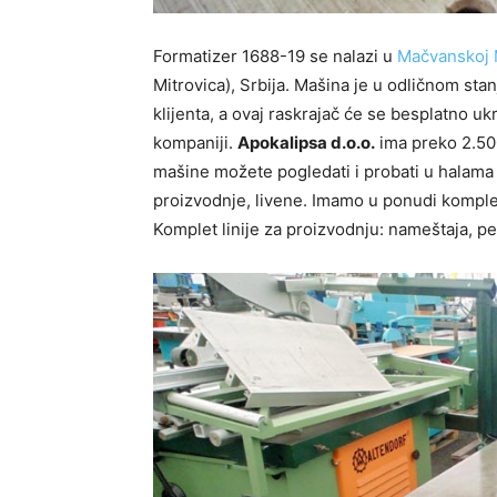
Formatizer 1688-19 se nalazi u
Mačvanskoj M
Mitrovica), Srbija. Mašina je u odličnom sta
klijenta, a ovaj raskrajač će se besplatno uk
kompaniji.
Apokalipsa d.o.o.
ima preko 2.50
mašine možete pogledati i probati u halama
proizvodnje, livene. Imamo u ponudi komplet
Komplet linije za proizvodnju: nameštaja, pel