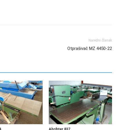
Naredni članak
Otprašivač MZ 4450-22
4
Abrihter 837