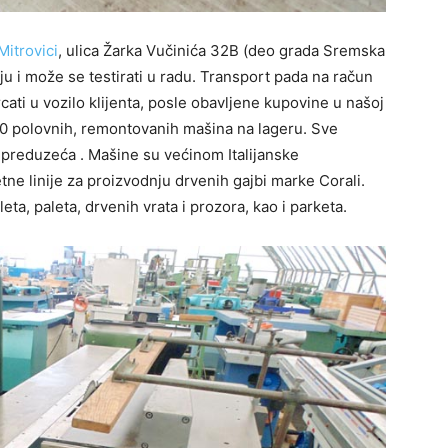
itrovici
, ulica Žarka Vučinića 32B (deo grada Sremska
nju i može se testirati u radu. Transport pada na račun
rcati u vozilo klijenta, posle obavljene kupovine u našoj
0 polovnih, remontovanih mašina na lageru. Sve
 preduzeća . Mašine su većinom Italijanske
ne linije za proizvodnju drvenih gajbi marke Corali.
eta, paleta, drvenih vrata i prozora, kao i parketa.