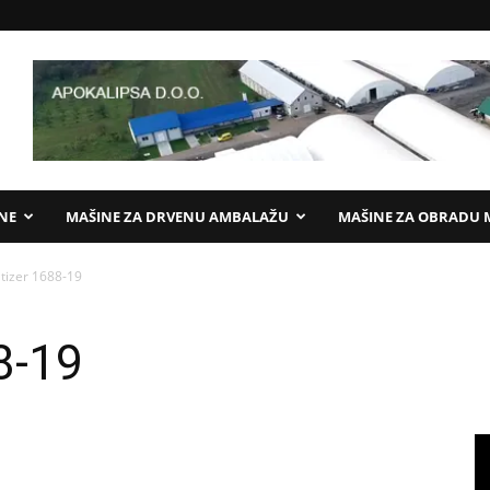
ANE
MAŠINE ZA DRVENU AMBALAŽU
MAŠINE ZA OBRADU 
tizer 1688-19
8-19