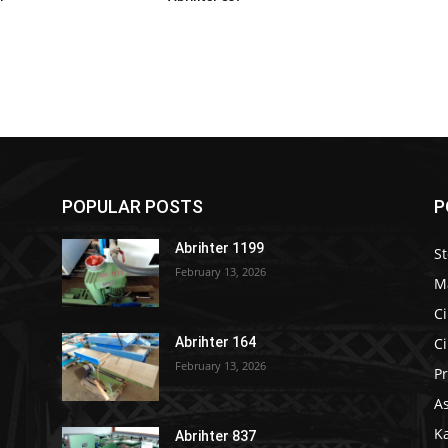
POPULAR POSTS
P
Abrihter 1199
S
February 13, 2026
M
Ci
Ci
Abrihter 164
February 13, 2026
Pr
As
K
Abrihter 837