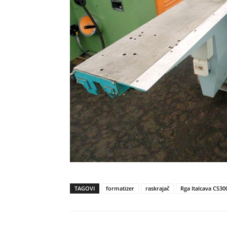
TAGOVI
formatizer
raskrajač
Rga Italcava CS30