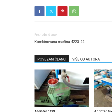
Prethodni članak
Kombinovana mašina 4223-22
POVEZANI ČLANCI
VIŠE OD AUTORA
Abrihter 1199
Abrihter 16