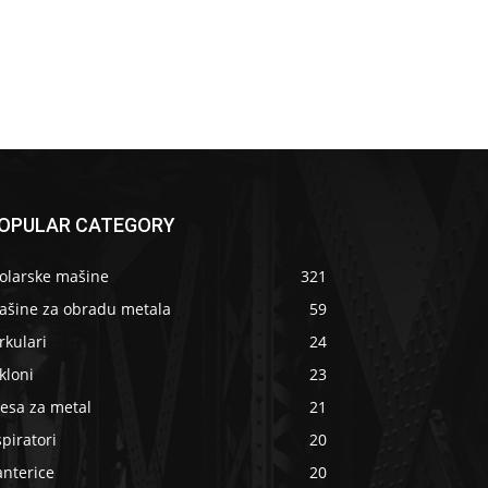
OPULAR CATEGORY
tolarske mašine
321
ašine za obradu metala
59
rkulari
24
kloni
23
esa za metal
21
piratori
20
anterice
20