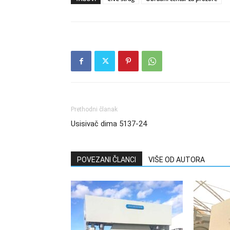
Prethodni članak
Usisivač dima 5137-24
POVEZANI ČLANCI
VIŠE OD AUTORA