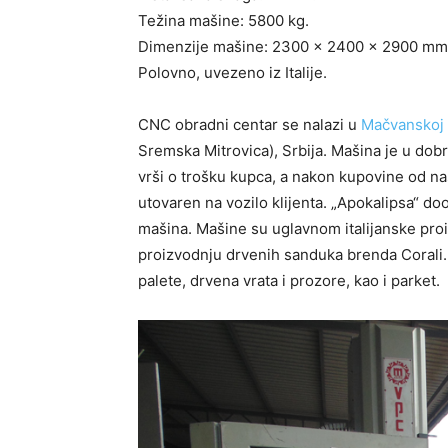
Težina mašine: 5800 kg.
Dimenzije mašine: 2300 x 2400 x 2900 mm
Polovno, uvezeno iz Italije.
CNC obradni centar se nalazi u
Mačvanskoj 
Sremska Mitrovica), Srbija. Mašina je u dob
vrši o trošku kupca, a nakon kupovine od na
utovaren na vozilo klijenta. „Apokalipsa“ d
mašina. Mašine su uglavnom italijanske pro
proizvodnju drvenih sanduka brenda Corali. 
palete, drvena vrata i prozore, kao i parket.