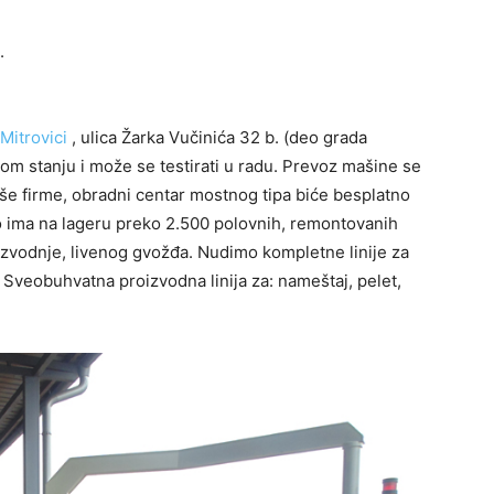
.
Mitrovici
, ulica Žarka Vučinića 32 b. (deo grada
rom stanju i može se testirati u radu. Prevoz mašine se
še firme, obradni centar mostnog tipa biće besplatno
oo ima na lageru preko 2.500 polovnih, remontovanih
izvodnje, livenog gvožđa. Nudimo kompletne linije za
Sveobuhvatna proizvodna linija za: nameštaj, pelet,