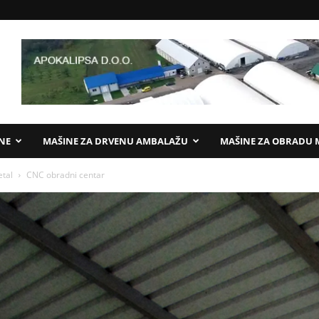
ANE
MAŠINE ZA DRVENU AMBALAŽU
MAŠINE ZA OBRADU 
etal
CNC obradni centar