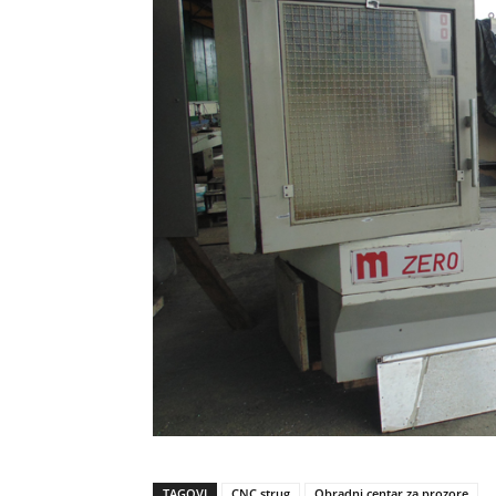
TAGOVI
CNC strug
Obradni centar za prozore