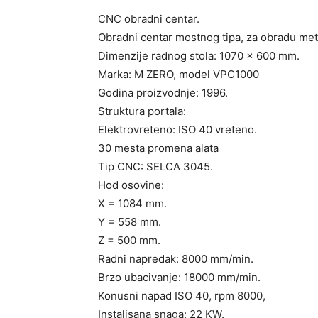
CNC obradni centar.
Obradni centar mostnog tipa, za obradu me
Dimenzije radnog stola: 1070 x 600 mm.
Marka: M ZERO, model VPC1000
Godina proizvodnje: 1996.
Struktura portala:
Elektrovreteno: ISO 40 vreteno.
30 mesta promena alata
Tip CNC: SELCA 3045.
Hod osovine:
X = 1084 mm.
Y = 558 mm.
Z = 500 mm.
Radni napredak: 8000 mm/min.
Brzo ubacivanje: 18000 mm/min.
Konusni napad ISO 40, rpm 8000,
Instalisana snaga: 22 KW.