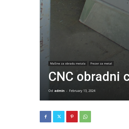
Mašine za obradu metala
Frezer za metal
CNC obradni 
Od
admin
-
February 13, 2024