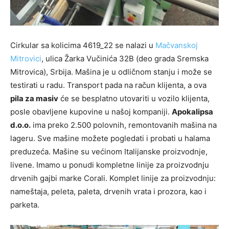
Cirkular sa kolicima 4619_22 se nalazi u
Mačvanskoj
Mitrovici
, ulica Žarka Vučinića 32B (deo grada Sremska
Mitrovica), Srbija. Mašina je u odličnom stanju i može se
testirati u radu. Transport pada na račun klijenta, a ova
pila za masiv
će se besplatno utovariti u vozilo klijenta,
posle obavljene kupovine u našoj kompaniji.
Apokalipsa
d.o.o.
ima preko 2.500 polovnih, remontovanih mašina na
lageru. Sve mašine možete pogledati i probati u halama
preduzeća. Mašine su većinom Italijanske proizvodnje,
livene. Imamo u ponudi kompletne linije za proizvodnju
drvenih gajbi marke Corali. Komplet linije za proizvodnju:
nameštaja, peleta, paleta, drvenih vrata i prozora, kao i
parketa.