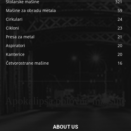
Stolarske mašine
321
Mašine za obradu metala
59
Cirkulari
24
Cikloni
23
Presa za metal
21
Aspiratori
20
Kanterice
20
Četvorostrane mašine
16
Apokalipsa polovne masšine
ABOUT US