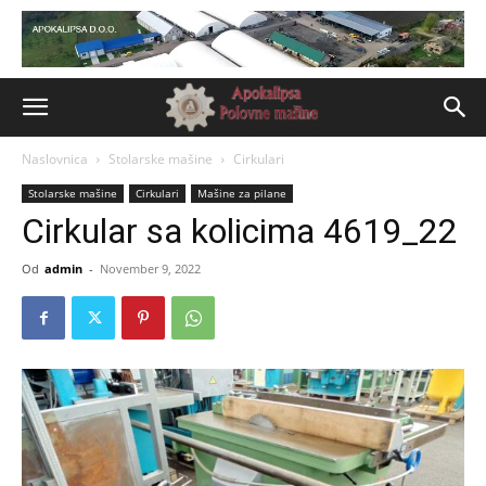
Naslovnica
Stolarske mašine
Cirkulari
Stolarske mašine
Cirkulari
Mašine za pilane
Cirkular sa kolicima 4619_22
Od
admin
-
November 9, 2022