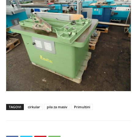
TAGOVI
cirkular
pila za masiv
Primultini