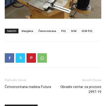
TAGOVI
blanjalica
Četvorostrana
P22
SCM
SCM P22
Prethodni članak
Naredni članak
Četvorostrana mašina Futura
Obradni centar za prozore
2997-19