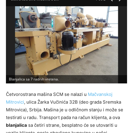
Blanjalica sa 7 radnih vretena.
5
Četvorostrana mašina SCM se nalazi u
Mačvanskoj
Mitrovici
, ulica Žarka Vučinića 32B (deo grada Sremska
Mitrovica), Srbija. Mašina je u odličnom stanju i može se
testirati u radu. Transport pada na račun klijenta, a ova
blanjalica
sa četiri strane, besplatno će se utovariti u
vozilo klijenta, posle obavljene kupovine u našoj