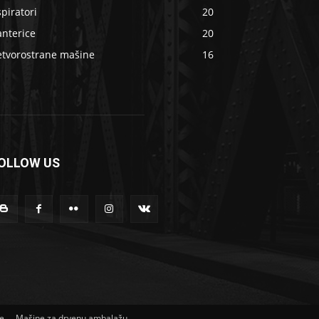
piratori
20
anterice
20
etvorostrane mašine
16
OLLOW US
ne
Mašine za drvenu ambalažu