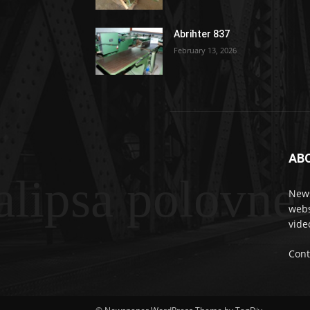
Abrihter 837
February 13, 2026
AB
lipsa polovne
News
webs
vide
Cont