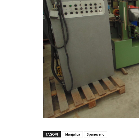
TAGOVI
blanjalica
Spanevello