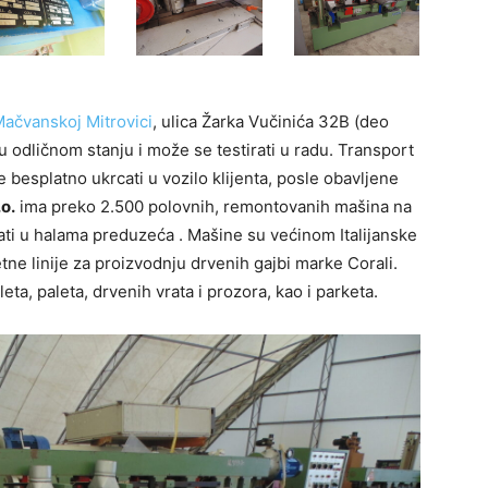
ačvanskoj Mitrovici
, ulica Žarka Vučinića 32B (deo
u odličnom stanju i može se testirati u radu. Transport
e besplatno ukrcati u vozilo klijenta, posle obavljene
o.
ima preko 2.500 polovnih, remontovanih mašina na
ati u halama preduzeća . Mašine su većinom Italijanske
ne linije za proizvodnju drvenih gajbi marke Corali.
eta, paleta, drvenih vrata i prozora, kao i parketa.