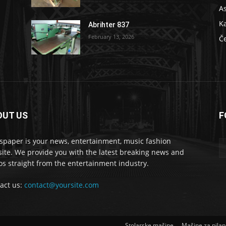
As
K
Abrihter 837
February 13, 2026
Č
OUT US
F
 masšine
paper is your news, entertainment, music fashion
ite. We provide you with the latest breaking news and
os straight from the entertainment industry.
act us:
contact@yoursite.com
Stolarske mašine
Mašine za pila