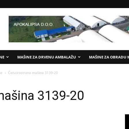
ANE
MAŠINE ZA DRVENU AMBALAŽU
MAŠINE ZA OBRADU 
ne
Četvorostrana mašina 3139-20
mašina 3139-20