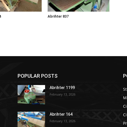
4
Abrihter 837
POPULAR POSTS
P
Abrihter 1199
S
February 13, 2026
M
Ci
Ci
Abrihter 164
February 13, 2026
Pr