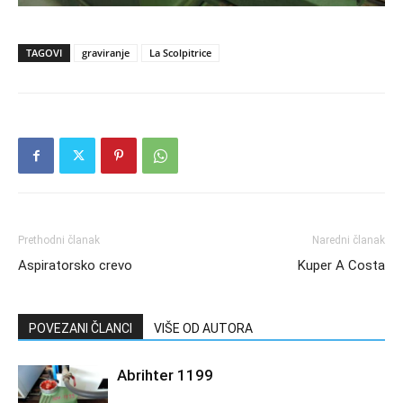
TAGOVI
graviranje
La Scolpitrice
Prethodni članak
Naredni članak
Aspiratorsko crevo
Kuper A Costa
POVEZANI ČLANCI
VIŠE OD AUTORA
Abrihter 1199