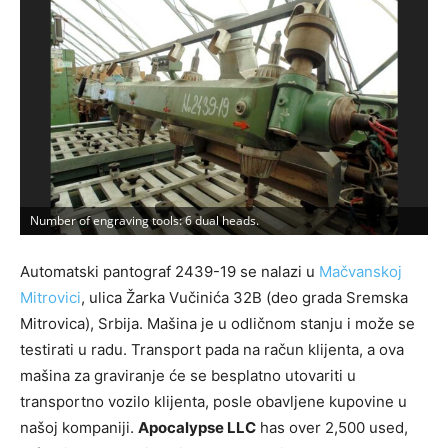
Number of engraving tools: 6 dual heads.
C
Automatski pantograf 2439-19 se nalazi u
Mačvanskoj
Mitrovici
, ulica Žarka Vučinića 32B (deo grada Sremska
Mitrovica), Srbija. Mašina je u odličnom stanju i može se
testirati u radu. Transport pada na račun klijenta, a ova
mašina za graviranje će se besplatno utovariti u
transportno vozilo klijenta, posle obavljene kupovine u
našoj kompaniji.
Apocalypse LLC
has over 2,500 used,