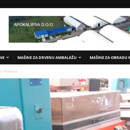
ANE
MAŠINE ZA DRVENU AMBALAŽU
MAŠINE ZA OBRADU 
tor Robland