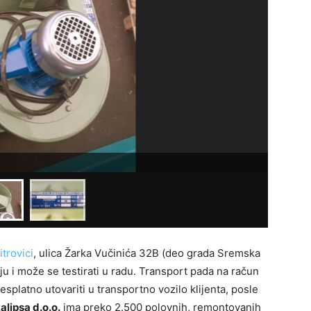
Snaga mo
trovici
, ulica Žarka Vučinića 32B (deo grada Sremska
nju i može se testirati u radu. Transport pada na račun
esplatno utovariti u transportno vozilo klijenta, posle
lipsa d.o.o.
ima preko 2.500 polovnih, remontovanih