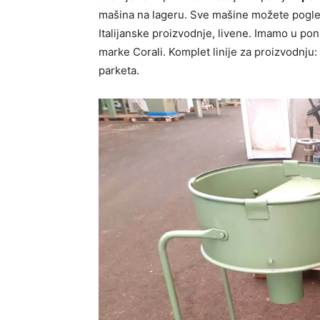
mašina na lageru. Sve mašine možete pogled
Italijanske proizvodnje, livene. Imamo u pon
marke Corali. Komplet linije za proizvodnju: 
parketa.