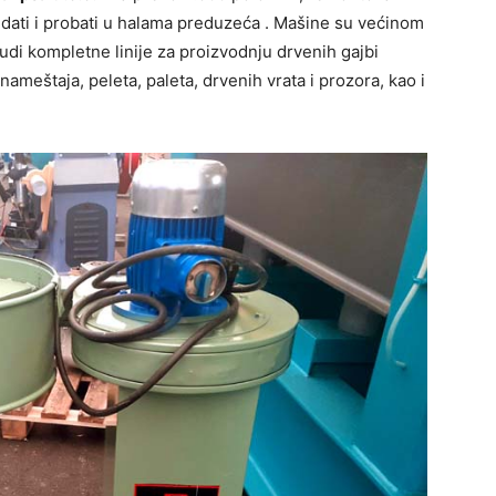
ati i probati u halama preduzeća . Mašine su većinom
udi kompletne linije za proizvodnju drvenih gajbi
nameštaja, peleta, paleta, drvenih vrata i prozora, kao i