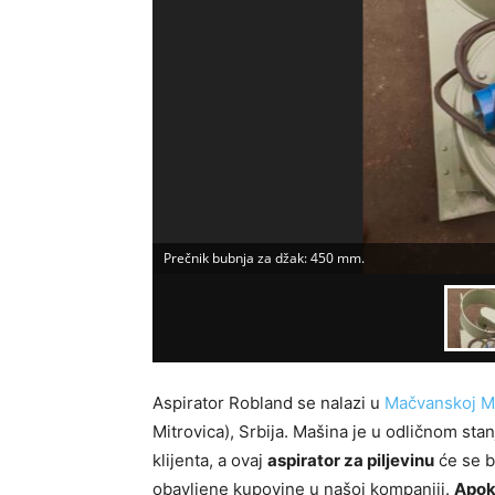
Prečnik bubnja za džak: 450 mm.
Aspirator Robland se nalazi u
Mačvanskoj Mi
Mitrovica), Srbija. Mašina je u odličnom sta
klijenta, a ovaj
aspirator za piljevinu
će se b
obavljene kupovine u našoj kompaniji.
Apoka