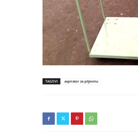
TAGOVI
aspirator za piljevinu