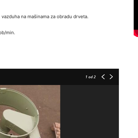
og vazduha na mašinama za obradu drveta.
ob/min.
1
od 2