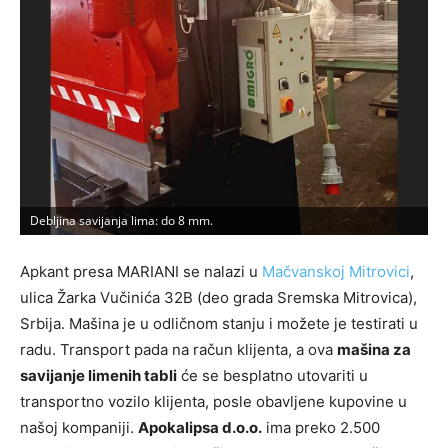
Debljina savijanja lima: do 8 mm.
P
Apkant presa MARIANI se nalazi u
Mačvanskoj Mitrovici
,
ulica Žarka Vučinića 32B (deo grada Sremska Mitrovica),
Srbija. Mašina je u odličnom stanju i možete je testirati u
radu. Transport pada na račun klijenta, a ova
mašina za
savijanje limenih tabli
će se besplatno utovariti u
transportno vozilo klijenta, posle obavljene kupovine u
našoj kompaniji.
Apokalipsa d.o.o.
ima preko 2.500