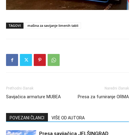
TAGOVI
mašina za savijanje limenih tabli
Prethodni članak
Naredni članak
Savijačica armature MUBEA
Presa za furniranje ORMA
POVEZANI ČLANCI
VIŠE OD AUTORA
Presa savijačica JELŠINGRAD