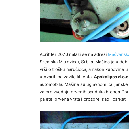
Abrihter 2076 nalazi se na adresi
Mačvanska
Sremska Mitrovica), Srbija. Mašina je u dob
vrši o trošku naručioca, a nakon kupovine u 
utovariti na vozilo klijenta.
Apokalipsa d.o.o
automobila. Mašine su uglavnom italijanske
za proizvodnju drvenih sanduka brenda Coral
palete, drvena vrata i prozore, kao i parket.