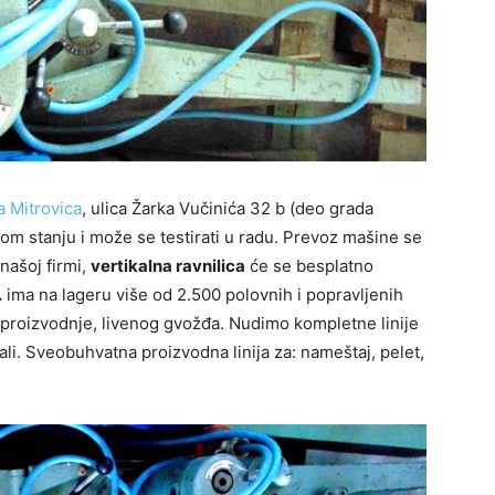
 Mitrovica
, ulica Žarka Vučinića 32 ​​b (deo grada
rom stanju i može se testirati u radu. Prevoz mašine se
našoj firmi,
vertikalna ravnilica
će se besplatno
.
ima na lageru više od 2.500 polovnih i popravljenih
 proizvodnje, livenog gvožđa. Nudimo kompletne linije
i. Sveobuhvatna proizvodna linija za: nameštaj, pelet,