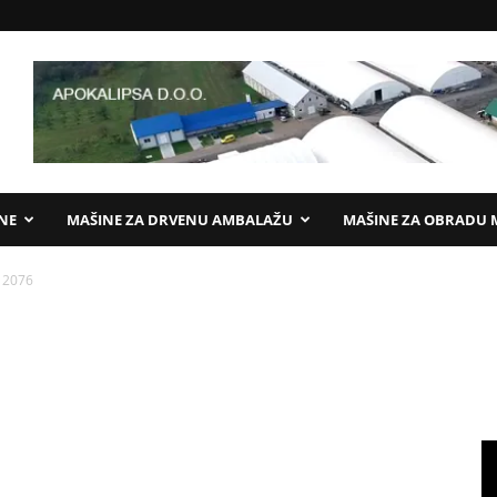
ANE
MAŠINE ZA DRVENU AMBALAŽU
MAŠINE ZA OBRADU 
r 2076