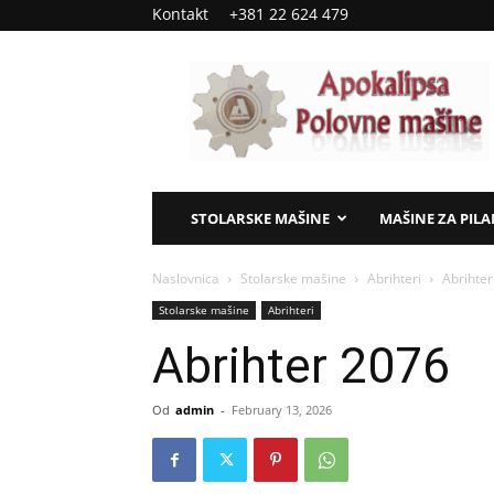
Kontakt
+381 22 624 479
Apokalipsa
–
polovne
mašine
STOLARSKE MAŠINE
MAŠINE ZA PIL
Naslovnica
Stolarske mašine
Abrihteri
Abrihte
Stolarske mašine
Abrihteri
Abrihter 2076
Od
admin
-
February 13, 2026