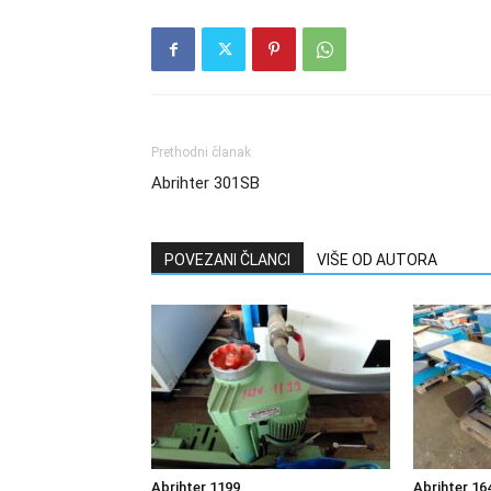
Prethodni članak
Abrihter 301SB
POVEZANI ČLANCI
VIŠE OD AUTORA
Abrihter 1199
Abrihter 16