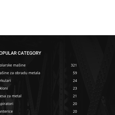
OPULAR CATEGORY
tolarske mašine
321
ašine za obradu metala
59
rkulari
24
kloni
23
esa za metal
21
piratori
20
anterice
20