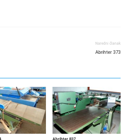
Naredni članak
Abrihter 373
4
Abrihter 837