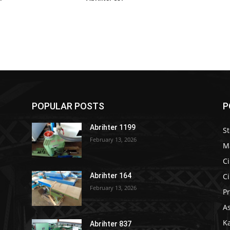
POPULAR POSTS
P
Abrihter 1199
S
February 13, 2026
M
Ci
Ci
Abrihter 164
February 13, 2026
Pr
As
K
Abrihter 837